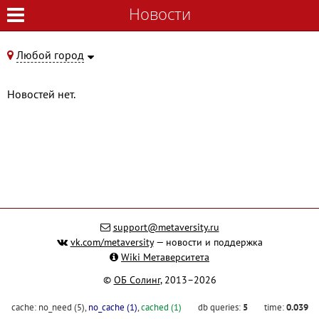
Новости
Новости
Любой город
Новостей нет.
support@metaversity.ru
vk.com/metaversity
— новости и поддержка
Wiki Метаверситета
©
ОБ Солинг
, 2013–2026
cache:
no_need (5)
,
no_cache (1)
,
cached (1)
db queries:
5
time:
0.039